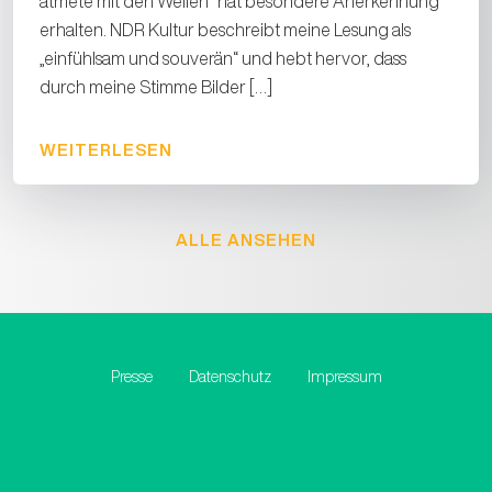
atmete mit den Wellen“ hat besondere Anerkennung
erhalten. NDR Kultur beschreibt meine Lesung als
„einfühlsam und souverän“ und hebt hervor, dass
durch meine Stimme Bilder […]
WEITERLESEN
ALLE ANSEHEN
Presse
Datenschutz
Impressum